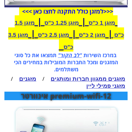
<<<
ל
מזגן
כולל התקנה לחצו כאן >>>
|
|
זגן 1 כ"ס
מזגן 1.25 כ"ס
מזגן 1.5
|
|
|
מזגן 2 כ"ס
מזגן 2.5 כ"ס
מזגן 3.5
כ"ס
רכז השירות
"לב הקור"
תמצאו את כל סוגי
זגנים ומכל החברות המובילות במחירים הכי
משתלמים.
/
/
ים ממגוון חברות ומותגים
מזגנים
 פמילי ליין
12-premium-wifi אינוורטר