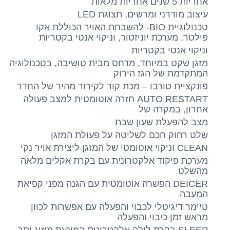
 שנים אחריות מלאות
וב מודרני ומרשים, תצוגת LED
טכנולוגיית BIO- להשבחת האויר הכוללת אקו
טר, מערכת יוניזטור, וניקוי אנטי בקטריות
קוי אנטי בקטריות
גן שקט במיוחד, מדחס מבית טושיבה, בטכנולוגיה
תקדמת של הגז הירוק
קציית טורבו – מכת קור לקירור מהיר של החדר
AUTO RESTART חזרה אוטומטית למצב פעולה
רון, במקרה של
ב להפעלת שעון שבת
ט רחוק חכם לשליטה על פעולת המזגן
י אוטומטי של המזגן ליצירת אויר נקי
רכת פיקוד אלקטרונית עם בקרת אקלים מלאה
שלט
DEICER הפשרה אוטומטית עם הגנה מפני קפיאת
עבה
מר דיגיטלי לכבוי והפעלה עם אפשרות לכוון
ש זמן כיבוי והפעלה