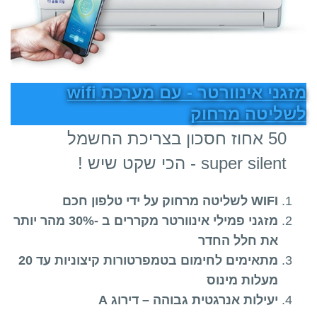
מזגני אינוורטר - עם מערכת wifi
טה מרחוק
יכת החשמל
super si - הכי שקט שיש !
לשליטה מרחוק על ידי טלפון חכם
מזגני פמילי אינוורטר מקררים ב -30% מהר יותר
ת חלל החדר
מתאימים לחימום בטמפרטורות קיצוניות עד 20
עלות מינוס
עילות אנרגטית גבוהה – דירוג A