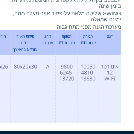
SLEEP בקרת לילה אלקטרונית המונעת מיזוג יתר
ן שינה
SWING שליטה מלאה על פיזור אויר מעלה מטה,
ינה שמאלה
רכת הגנה מפני מתח גבוה
דגם
תפורת
תפוקת
דירוג
מידות מאייד
מידות מעבה
קירור
BTU
חימום
BTU
אנרגטי
בס"מ
בס"מ
עומק/גובה/אורך
נוורטר
10050
9800
A
80x20x30
72x55x26
6245-
4810-
12
13720
13630
WiFi