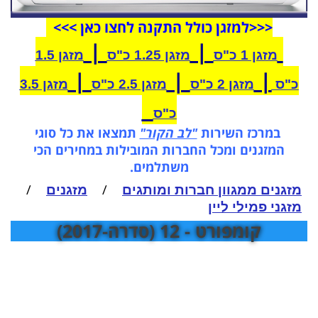
<<<
ל
מזגן
כולל התקנה לחצו כאן >>>
|
|
מזגן 1 כ"ס
מזגן 1.25 כ"ס
מזגן 1.5
|
|
|
כ"ס
מזגן 2 כ"ס
מזגן 2.5 כ"ס
מזגן 3.5
כ"ס
במרכז השירות
"לב הקור"
תמצאו את כל סוגי
המזגנים ומכל החברות המובילות במחירים הכי
משתלמים.
/
/
מזגנים ממגוון חברות ומותגים
מזגנים
מזגני פמילי ליין
קומפורט - 12 (סדרה-2017)