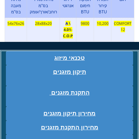
קירור
חימום
אנרגטי
בס"מ
מעבה
BTU
BTU
רוחב/אורך/עומק
בס"מ
54x76x26
28x88x20
A
\
9800
10,200
COMFORT
4.01-
12
C.O.P
טכנאי מיזוג
תיקון מזגנים
התקנת מזגנים
מחירון תיקון מזגנים
מחירון התקנת מזגנים