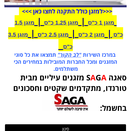
<<<
ל
מזגן
כולל התקנה לחצו כאן >>>
|
|
מזגן 1 כ"ס
מזגן 1.25 כ"ס
מזגן 1.5
|
|
|
כ"ס
מזגן 2 כ"ס
מזגן 2.5 כ"ס
מזגן 3.5
כ"ס
במרכז השירות
"לב הקור"
תמצאו את כל סוגי
המזגנים ומכל החברות המובילות במחירים הכי
משתלמים.
סאגה S
A
G
A
מזגנים עיליים מבית
טורנדו, מתקדמים שקטים וחסכונים
בחשמל:
סינון