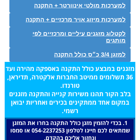
למערכות מולטי אינוורטר + התקנה
למערכות מיזוג אויר מרכזיים + התקנה
לקטלוג מזגנים עיליים ומרכזיים לפי
מותגים
למזגן 3/4 כ״ס כולל התקנה
מזגנים במבצע כולל התקנה באספקה מהירה ועד
36 תשלומים ממיטב החברות אלקטרה, תדיראן,
טורנדו.
בלב הקור תהנו משירות קנייה והתקנה מזגנים
במקום אחד ממתקינים בכירים ואחריות יבואן
רשמי.
1. בכדי להזמין מזגן כולל התקנה בחרו את המזגן
שמתאים לכם חייגו לטלפון 054-2237253 או סמסו
ונחזור אליכם בהקדם.