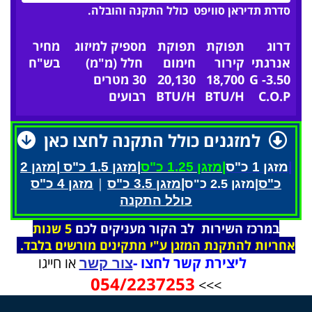
סדרת תדיראן סוויפט כולל התקנה והובלה.
דרוג
תפוקת
תפוקת
מספיק למיזוג
מחיר
אנרגתי
קירור
חימום
חלל (מ"מ)
בש"ח
G -3.50
18,700
20,130
30 מטרים
C.O.P
BTU/H
BTU/H
רבועים
למזגנים כולל התקנה לחצו כאן
|
מזגן 1 כ"ס
|מזגן 1.25 כ"ס
|מזגן 1.5 כ"ס
|מזגן 2
|
כ"ס
|מזגן 3.5 כ"ס
מזגן 4 כ"ס
|מזגן 2.5 כ"ס
כולל התקנה
במרכז השירות לב הקור מעניקים לכם
5 שנות
אחריות
להתקנת המזגן ע"י מתקינים מורשים בלבד.
ליצירת קשר לחצו -
או חייגו
צור קשר
054/2237253
>>>