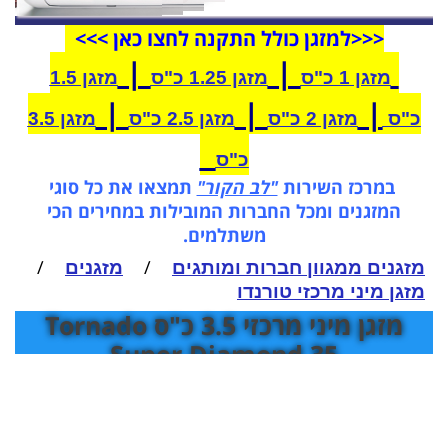
<<<
ל
מזגן
כולל התקנה לחצו כאן >>>
|
|
מזגן 1 כ"ס
מזגן 1.25 כ"ס
מזגן 1.5
|
|
|
כ"ס
מזגן 2 כ"ס
מזגן 2.5 כ"ס
מזגן 3.5
כ"ס
במרכז השירות
"לב הקור"
תמצאו את כל סוגי
המזגנים ומכל החברות המובילות במחירים הכי
משתלמים.
/
/
מזגנים ממגוון חברות ומותגים
מזגנים
מזגן מיני מרכזי טורנדו
מזגן מיני מרכזי 3.5 כ"ס Tornado
Super Diamond 35