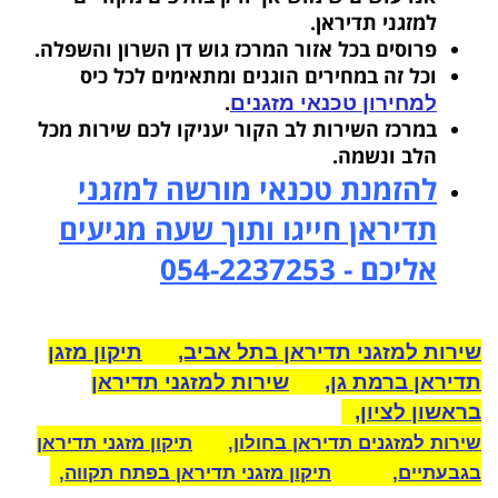
למזגני תדיראן.
פרוסים בכל אזור המרכז גוש דן השרון והשפלה.
וכל זה במחירים הוגנים ומתאימים לכל כיס
.
למחירון טכנאי מזגנים
במרכז השירות לב הקור יעניקו לכם שירות מכל
הלב ונשמה.
להזמנת טכנאי מורשה למזגני
תדיראן חייגו ותוך שעה מגיעים
אליכם - 054-2237253
שירות למזגני תדיראן בתל אביב,
תיקון מזגן
תדיראן ברמת גן,
שירות למזגני תדיראן
בראשון לציון,
שירות למזגנים תדיראן בחולון,
תיקון מזגני תדיראן
בגבעתיים,
תיקון מזגני תדיראן בפתח תקווה,