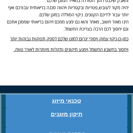
והאבק שיכנס לתוך הסוללה במאייד המזגן שלכם
יהיה מקור לעובש,פטריות ובקטריות ויהווה סכנה בריאותית עבורכם ואף
יותר עבור ילדיכם הקטנים. ניקוי הסוללה במזגן שלכם.
הינו מאוד חשוב, מאחר והוא גם ימנע ממכם זיהום בריאותי שמסכן אתכם
וגם יחסוך לכם הרבה בצריכת החשמל.
כמו-כן,ניקוי עמוק ויסודי יגרום למזגן שלכם לספק תפוקות גבוהות יותר
ויחסוך בחשבון החשמל,וימנע תיקונים ותקלות מיותרות לאורך טווח.
טכנאי מיזוג
תיקון מזגנים